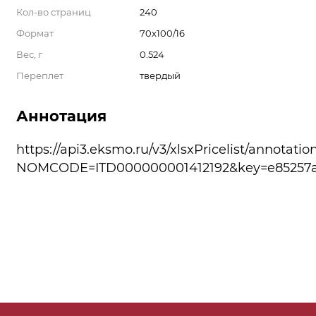
Кол-во страниц
240
Формат
70x100/16
Вес, г
0.524
Переплет
твердый
Аннотация
https://api3.eksmo.ru/v3/xlsxPricelist/annotatio
NOMCODE=ITD000000001412192&key=e85257a6