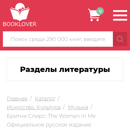
0
Поиск
по
сайту
Разделы литературы
Главная
Каталог
Искусство. Культура
Музыка
Бритни Спирс: The Woman in Me.
Официальное русское издание