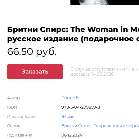
Бритни Спирс: The Woman in M
русское издание (подарочное
66.50 руб.
В случае отсутствия книги в 
Заказать
доставка 14.08.2026
Автор
Спирс Б.
ISBN
978-5-04-209859-8
Издательство
Эксмо
Серия
Бритни Спирс. Откровенная истори
Год издания
06.12.2024