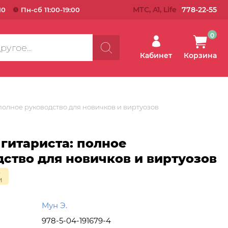
МТС, A1, Life
778-22-55
10
Пн-сб 11:00-19:00
0
Кабинет
Корзина
полное руководство для новичков и виртуозов
гитариста: полное
ство для новичков и виртуозов
о
и
Мун Э.
978-5-04-191679-4