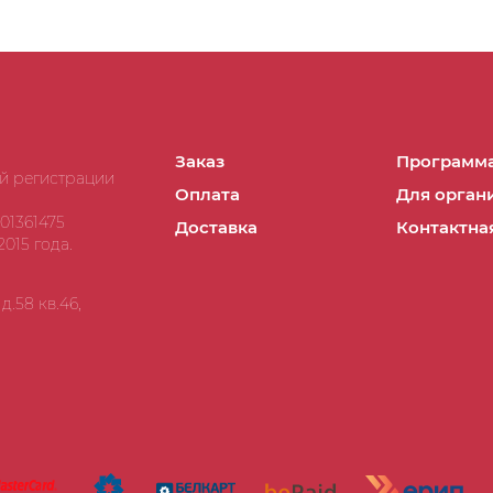
Заказ
Программа
ой регистрации
Оплата
Для орган
01361475
Доставка
Контактна
015 года.
.58 кв.46,