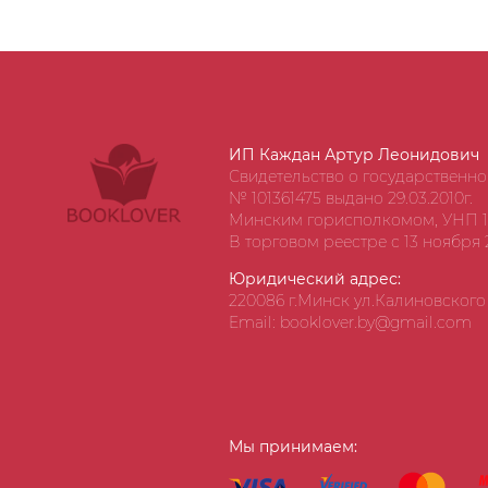
ИП Каждан Артур Леонидович
Свидетельство о государственн
№ 101361475 выдано 29.03.2010г.
Минским горисполкомом, УНП 1
В торговом реестре с 13 ноября 2
Юридический адрес:
220086 г.Минск ул.Калиновского д
Email: booklover.by@gmail.com
Мы принимаем: