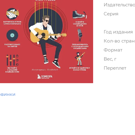
Издательств
Серия
Год издания
Кол-во стра
Формат
Вес, г
Переплет
овинки