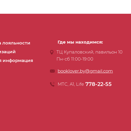
Где мы находимся:
 лояльности
изаций
ТЦ Купаловский, павильон 10
Пн-сб 11:00-19:00
я информация
booklover.by@gmail.com
778-22-55
МТС, А1, Life