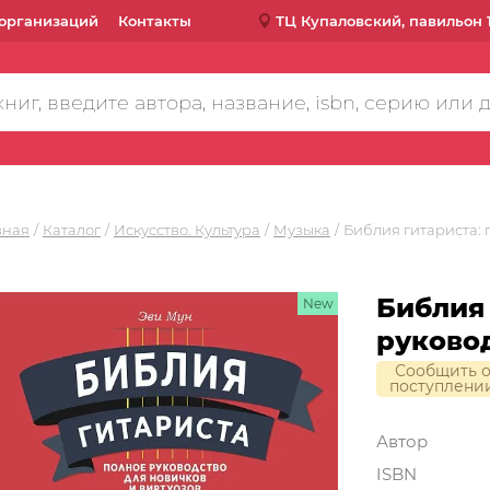
организаций
Контакты
ТЦ Купаловский, павильон 
вная
Каталог
Искусство. Культура
Музыка
Библия гитариста: 
Библия 
New
руковод
Сообщить 
поступлени
Автор
ISBN