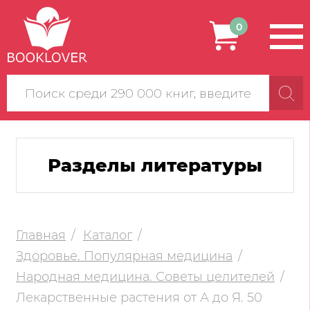
0
Поиск
по
сайту
Разделы литературы
Главная
Каталог
Здоровье. Популярная медицина
Народная медицина. Советы целителей
Лекарственные растения от А до Я. 50