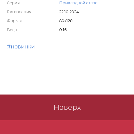
Серия
Прикладной атлас
Год издания
22.10.2024
Формат
80x120
Вес, г
0.16
#новинки
Наверх