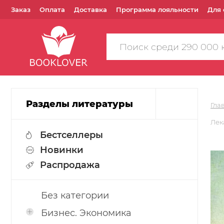
Заказ
Оплата
Доставка
Программа лояльности
Для 
Поиск
по
сайту
Разделы литературы
Гла
Лек
Бестселлеры
Новинки
Распродажа
Без категории
Бизнес. Экономика