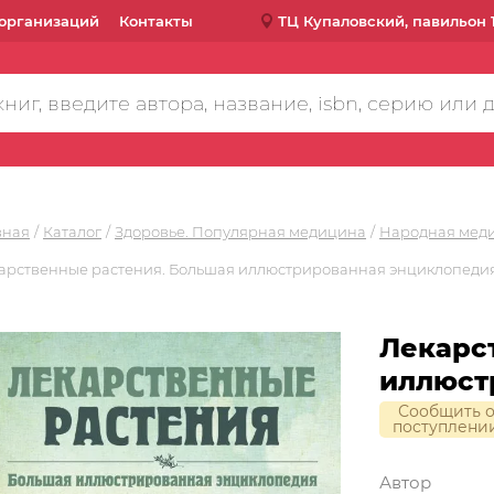
организаций
Контакты
ТЦ Купаловский, павильон 
вная
Каталог
Здоровье. Популярная медицина
Народная меди
арственные растения. Большая иллюстрированная энциклопеди
Лекарс
иллюст
Сообщить 
поступлени
Автор