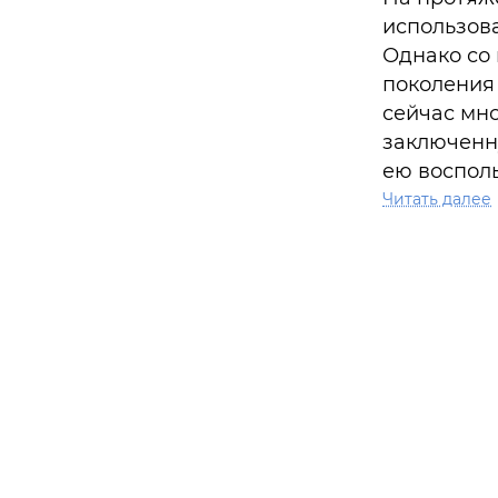
использова
Однако со
поколения 
сейчас мн
заключенн
ею восполь
правильно 
Читать далее
то или ино
Это и опре
дикорастущ
использова
наглядные
травник —
применяем
заболеван
описанием
сбору и за