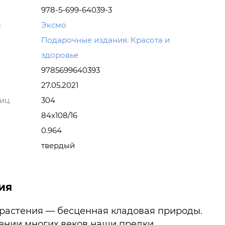
978-5-699-64039-3
о
Эксмо
Подарочные издания. Красота и
здоровье
9785699640393
27.05.2021
ниц
304
84x108/16
0.964
твердый
ия
растения — бесценная кладовая природы.
ении многих веков наши предки