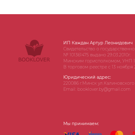
ИП Каждан Артур Леонидович
Свидетельство о государственн
№ 101361475 выдано 29.03.2010г.
Минским горисполкомом, УНП 1
В торговом реестре с 13 ноября 2
Юридический адрес:
220086 г.Минск ул.Калиновского д
Email: booklover.by@gmail.com
Мы принимаем: