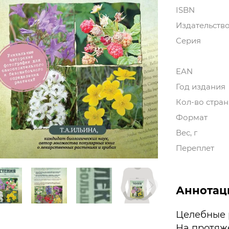
ISBN
Издательств
Серия
EAN
Год издания
Кол-во стра
Формат
Вес, г
Переплет
Аннотац
Целебные 
На протяж