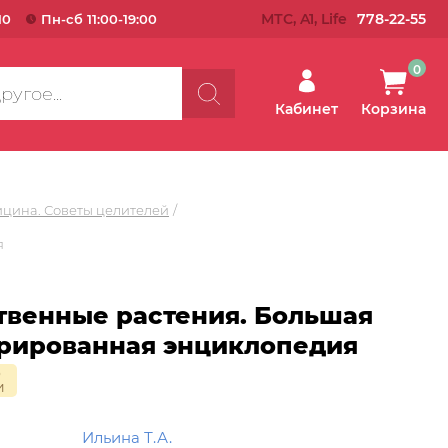
МТС, A1, Life
778-22-55
10
Пн-сб 11:00-19:00
0
Кабинет
Корзина
цина. Советы целителей
я
твенные растения. Большая
рированная энциклопедия
о
и
Ильина Т.А.