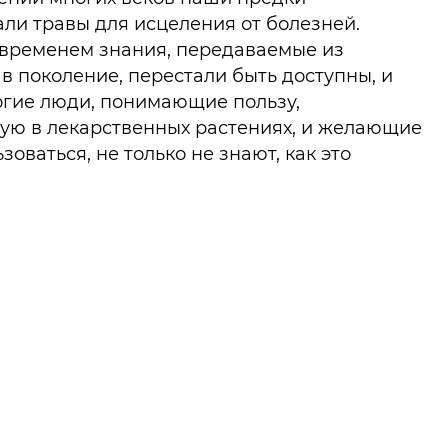
ли травы для исцеления от болезней.
 временем знания, передаваемые из
в поколение, перестали быть доступны, и
огие люди, понимающие пользу,
ую в лекарственных растениях, и желающие
зоваться, не только не знают, как это
сделать, но и не представляют, как выглядит
е целебное растение. Эта книга уникальна.
делитель растений, причем как
их, так и культурных, которые могут
ться с лечебной целью, так как содержит их
 фотографии и полные характеристики. И
 благодаря множеству рецептов,
ых при самых распространенных
иях, с точными дозировками и подробным
 процесса приготовления. И справочник по
готовке целебных трав. И даже руководство