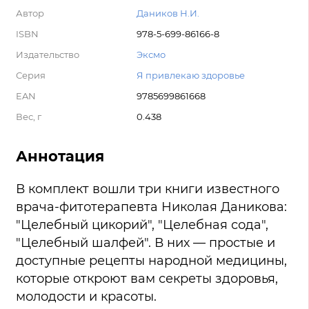
Автор
Даников Н.И.
ISBN
978-5-699-86166-8
Издательство
Эксмо
Серия
Я привлекаю здоровье
EAN
9785699861668
Вес, г
0.438
Аннотация
В комплект вошли три книги известного
врача-фитотерапевта Николая Даникова:
"Целебный цикорий", "Целебная сода",
"Целебный шалфей". В них — простые и
доступные рецепты народной медицины,
которые откроют вам секреты здоровья,
молодости и красоты.