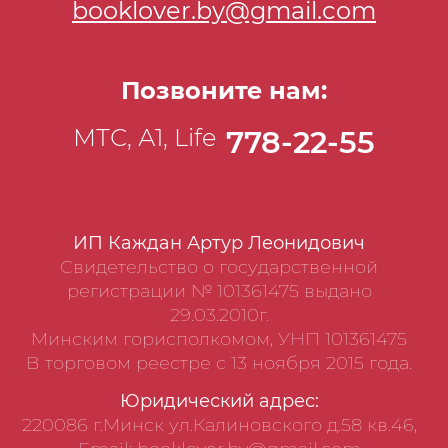
booklover.by@gmail.com
Позвоните нам:
МТС, А1, Life
778-22-55
ИП Каждан Артур Леонидович
Свидетельство о государственной
регистрации № 101361475 выдано
29.03.2010г.
Минским горисполкомом, УНП 101361475
В торговом реестре с 13 ноября 2015 года.
Юридический адрес:
220086 г.Минск ул.Калиновского д.58 кв.46,