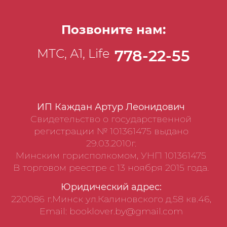
упражнение разной сложности!
Позвоните нам:
МТС, А1, Life
778-22-55
ИП Каждан Артур Леонидович
Свидетельство о государственной
регистрации № 101361475 выдано
29.03.2010г.
Минским горисполкомом, УНП 101361475
В торговом реестре с 13 ноября 2015 года.
Юридический адрес:
220086 г.Минск ул.Калиновского д.58 кв.46,
Email: booklover.by@gmail.com