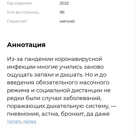
Год издания
2022
Кол-во страниц
96
Переплет
мягкий
Аннотация
Из-за пандемии коронавирусной
инфекции многие учились заново
ощущать запахи и дышать. Но и до
введения обязательного масочного
режима и социальной дистанции не
редки были случаи заболеваний,
поражающих дыхательную систему, —
пневмония, астма, бронхит, да даже
обычная ОРВИ! При каждой из этих
Читать далее
болезней показана дыхательная