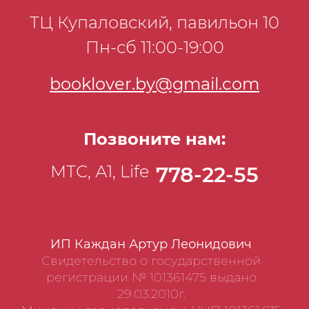
нахлыстом. • Отличительные признаки
ТЦ Купаловский, павильон 10
пресноводных рыб, особенности их
Пн-сб 11:00-19:00
поведения и поклева. • Применение
рыболовных принадлежностей и
booklover.by@gmail.com
приманок. • Особенности зимней
рыбалки.
Позвоните нам:
МТС, А1, Life
778-22-55
ИП Каждан Артур Леонидович
Свидетельство о государственной
регистрации № 101361475 выдано
29.03.2010г.