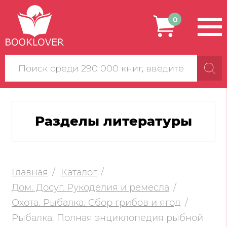
0
Поиск
по
сайту
Разделы литературы
Главная
Каталог
Дом. Досуг. Рукоделия и ремесла
Охота. Рыбалка. Сбор грибов и ягод
Рыбалка. Полная энциклопедия рыбной