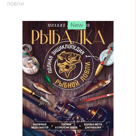
ловли
New