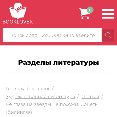
0
Поиск
по
сайту
Разделы литературы
Главная
Каталог
Художественная литература
Поэзия
Ее глаза на звезды не похожи. Сонеты
(билингва)