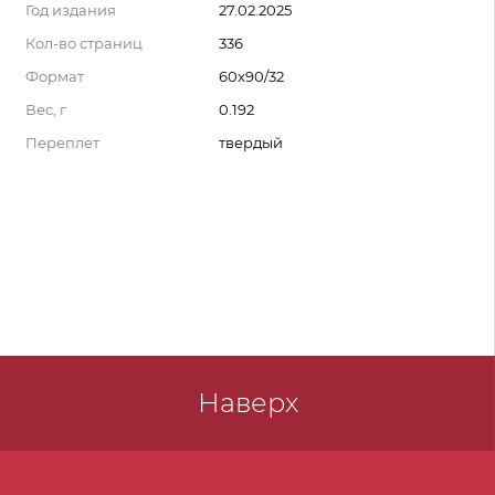
Год издания
27.02.2025
Кол-во страниц
336
Формат
60x90/32
Вес, г
0.192
Переплет
твердый
Наверх