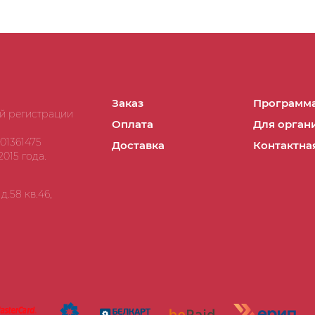
Заказ
Программа
ой регистрации
Оплата
Для орган
01361475
Доставка
Контактна
015 года.
.58 кв.46,