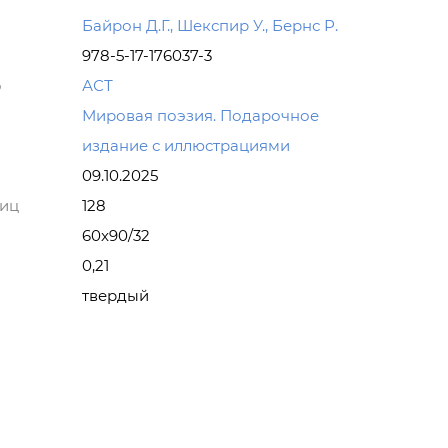
Байрон Д.Г., Шекспир У., Бернс Р.
978-5-17-176037-3
о
АСТ
Мировая поэзия. Подарочное
издание с иллюстрациями
09.10.2025
ниц
128
60x90/32
0,21
твердый