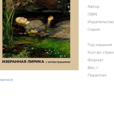
Автор
ISBN
Издательств
Серия
Год издания
Кол-во стра
Формат
Вес, г
Переплет
овинки