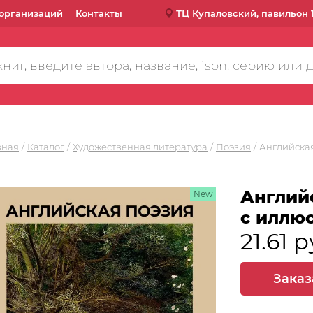
организаций
Контакты
ТЦ Купаловский, павильон 
вная
Каталог
Художественная литература
Поэзия
Английска
Англий
New
с иллю
21.61 р
Заказ