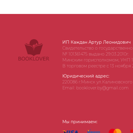
ИП Каждан Артур Леонидович
Свидетельство о государственн
№ 101361475 выдано 29.03.2010г.
Минским горисполкомом, УНП 1
В торговом реестре с 13 ноября 2
Юридический адрес:
220086 г.Минск ул.Калиновского д
Email: booklover.by@gmail.com
Мы принимаем: