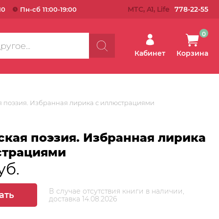
МТС, A1, Life
778-22-55
10
Пн-сб 11:00-19:00
0
Кабинет
Корзина
я поэзия. Избранная лирика с иллюстрациями
ская поэзия. Избранная лирика
страциями
уб.
В случае отсутствия книги в наличии,
ать
доставка 14.08.2026