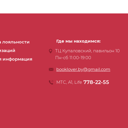
Где мы находимся:
 лояльности
изаций
ТЦ Купаловский, павильон 10
Пн-сб 11:00-19:00
я информация
booklover.by@gmail.com
778-22-55
МТС, А1, Life