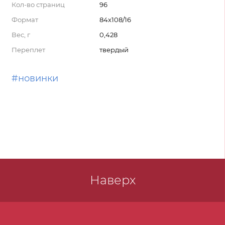
Кол-во страниц
96
Формат
84x108/16
Вес, г
0,428
Переплет
твердый
#новинки
Наверх