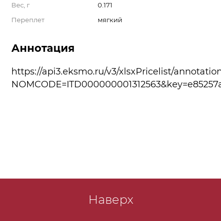
Вес, г
0.171
Переплет
мягкий
Аннотация
https://api3.eksmo.ru/v3/xlsxPricelist/annotatio
NOMCODE=ITD000000001312563&key=e85257a6
Наверх