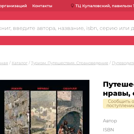
организаций
Контакты
ТЦ Купаловский, павильон 
вная
Каталог
Туризм. Путешествия. Страноведение
Путеводит
Путешес
нравы,
Сообщить 
поступлени
Автор
ISBN