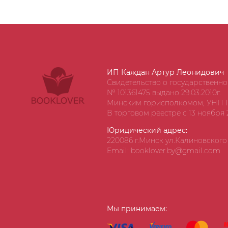
ИП Каждан Артур Леонидович
Свидетельство о государственн
№ 101361475 выдано 29.03.2010г.
Минским горисполкомом, УНП 1
В торговом реестре с 13 ноября 2
Юридический адрес:
220086 г.Минск ул.Калиновского д
Email: booklover.by@gmail.com
Мы принимаем: