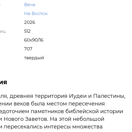
о
Вече
На Восток
2026
ниц
512
60х90/16
707
твердый
ия
ля, древняя территория Иудеи и Палестины,
ении веков была местом пересечения
средоточием памятников библейской истории
 и Нового З­аветов. На этой небольшой
и пересекались интересы множества