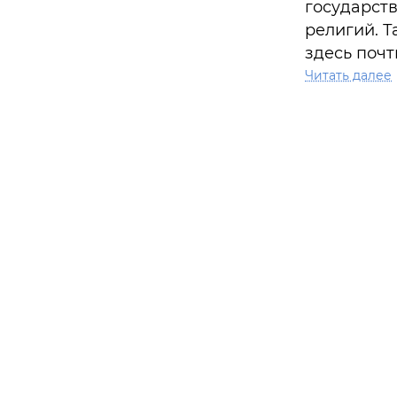
государст
религий. Та
здесь почт
отличавший
Читать далее
Взгляните
и израильс
путешеств
наблюдате
настроенно