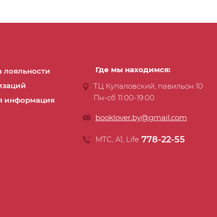
Где мы находимся:
 лояльности
изаций
ТЦ Купаловский, павильон 10
Пн-сб 11:00-19:00
я информация
booklover.by@gmail.com
778-22-55
МТС, А1, Life