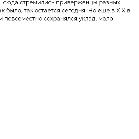
в, сюда стремились приверженцы разных
к было, так остается сегодня. Но еще в XIX в.
и повсеместно сохранялся уклад, мало
ся от того, что царил тысячелетия ранее.
 на Иерусалим, Назарею, Вифлеем
кие пустыни глазами русского
енника тех лет — искренне верующего,
льного, но порою и весьма критично
го.