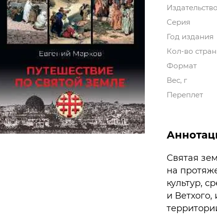
Издательств
Серия
Год издания
Кол-во стра
Формат
Вес, г
Переплет
Аннотац
Святая зем
на протяж
культур, 
и Ветхого,
территори