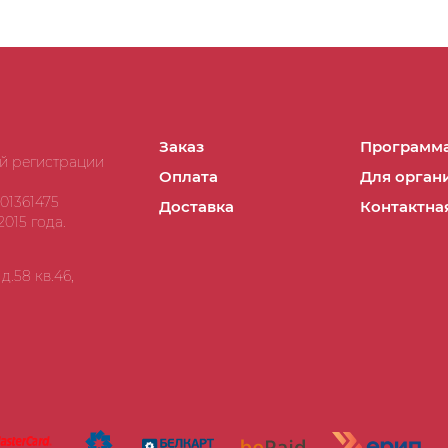
Заказ
Программа
ой регистрации
Оплата
Для орган
01361475
Доставка
Контактна
015 года.
.58 кв.46,