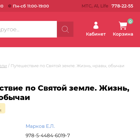
МТС, A1, Life
778-22-55
10
Пн-сб 11:00-19:00
0
Кабинет
Корзина
ели
Путешествие по Святой земле. Жизнь, нравы, обычаи
твие по Святой земле. Жизнь,
 обычаи
о
и
Марков Е.Л.
978-5-4484-6019-7