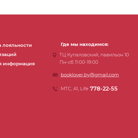
Где мы находимся:
 лояльности
изаций
ТЦ Купаловский, павильон 10
Пн-сб 11:00-19:00
я информация
booklover.by@gmail.com
778-22-55
МТС, А1, Life