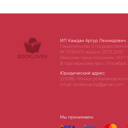
ИП Каждан Артур Леонидович
Свидетельство о государственн
№ 101361475 выдано 29.03.2010г.
Минским горисполкомом, УНП 1
В торговом реестре с 13 ноября 2
Юридический адрес:
220086 г.Минск ул.Калиновского д
Email: booklover.by@gmail.com
Мы принимаем: