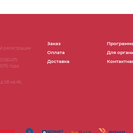
Заказ
Программа
ой регистрации
Оплата
Для орган
01361475
Доставка
Контактна
015 года.
.58 кв.46,