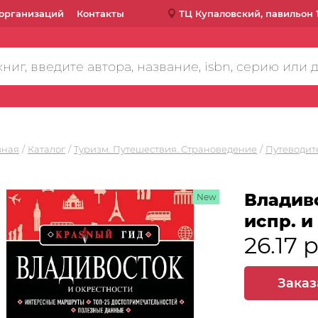
организаций
Контакты
ТЦ Купаловский, павильон 
вная
Каталог
Туризм. Путешествия. Страноведение
Путеводит
Владиво
New
испр. и
26.17 
Заказ