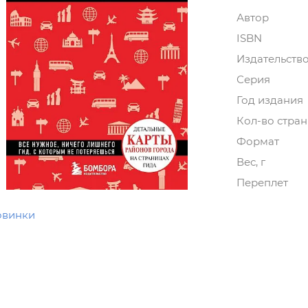
Автор
ISBN
Издательств
Серия
Год издания
Кол-во стра
Формат
Вес, г
Переплет
овинки