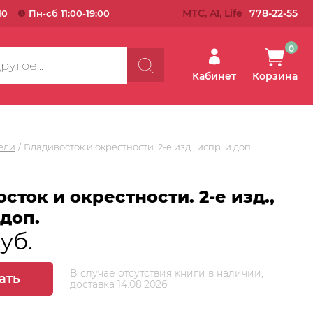
МТС, A1, Life
778-22-55
10
Пн-сб 11:00-19:00
0
Кабинет
Корзина
ели
Владивосток и окрестности. 2-е изд., испр. и доп.
сток и окрестности. 2-е изд.,
 доп.
руб.
В случае отсутствия книги в наличии,
ать
доставка 14.08.2026