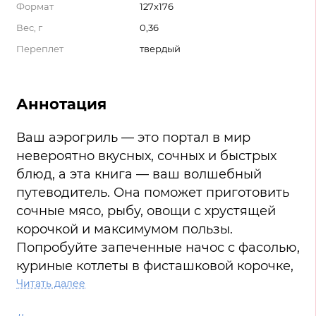
Формат
127x176
Вес, г
0,36
Переплет
твердый
Аннотация
Ваш аэрогриль — это портал в мир
невероятно вкусных, сочных и быстрых
блюд, а эта книга — ваш волшебный
путеводитель. Она поможет приготовить
сочные мясо, рыбу, овощи с хрустящей
корочкой и максимумом пользы.
Попробуйте запеченные начос с фасолью,
куриные котлеты в фисташковой корочке,
шведские фрикадельки из индейки,
Читать далее
татаки из говядины с лимонно-имбирной