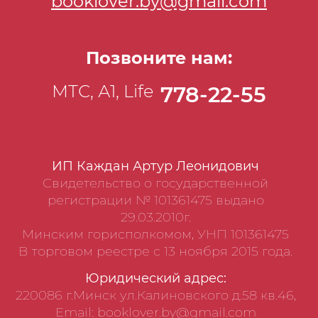
booklover.by@gmail.com
Позвоните нам:
МТС, А1, Life
778-22-55
ИП Каждан Артур Леонидович
Свидетельство о государственной
регистрации № 101361475 выдано
29.03.2010г.
Минским горисполкомом, УНП 101361475
В торговом реестре с 13 ноября 2015 года.
Юридический адрес:
220086 г.Минск ул.Калиновского д.58 кв.46,
Email: booklover.by@gmail.com