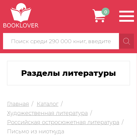
0
Поиск
по
сайту
Разделы литературы
Главная
Каталог
Художественная литература
Российская остросюжетная литература
Письмо из ниоткуда