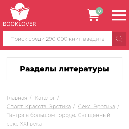
0
Поиск
по
сайту
Разделы литературы
Главная
Каталог
Спорт. Красота. Эротика
Секс. Эротика
Тантра в большом городе. Священный
секс XXI века