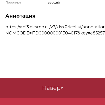
Переплет
твердый
Аннотация
https://api3.eksmo.ru/v3/xlsxPricelist/annotatio
NOMCODE=ITD000000001304017&key=e85257a
Наверх