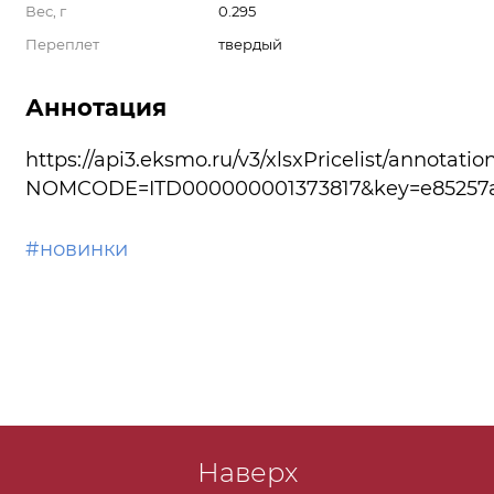
Вес, г
0.295
Переплет
твердый
Аннотация
https://api3.eksmo.ru/v3/xlsxPricelist/annotatio
NOMCODE=ITD000000001373817&key=e85257a6
#новинки
Наверх