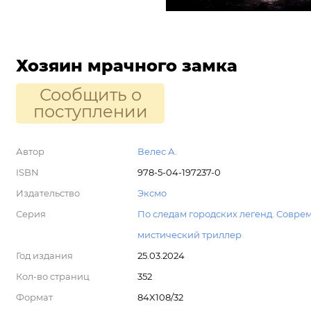
Хозяин мрачного замка
Сообщить о
поступлении
Автор
Велес А.
ISBN
978-5-04-197237-0
Издательство
Эксмо
Серия
По следам городских легенд. Совр
мистический триллер
Год издания
25.03.2024
Кол-во страниц
352
Формат
84X108/32