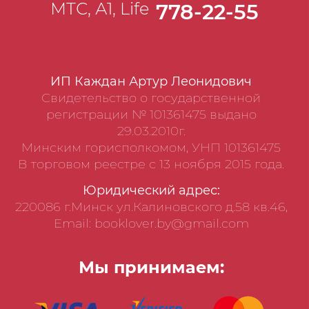
МТС, А1, Life
778-22-55
ИП Каждан Артур Леонидович
Свидетельство о государственной
регистрации № 101361475 выдано
29.03.2010г.
Минским горисполкомом, УНП 101361475
В торговом реестре с 13 ноября 2015 года.
Юридический адрес:
220086 г.Минск ул.Калиновского д.58 кв.46,
Email: booklover.by@gmail.com
Мы принимаем: