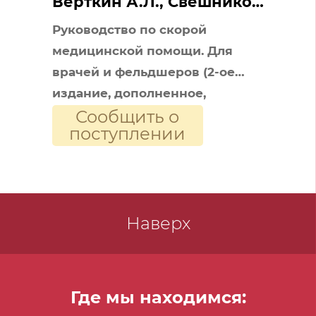
Вёрткин А.Л., Свешников
К.А.
Руководство по скорой
медицинской помощи. Для
врачей и фельдшеров (2-ое
издание, дополненное,
Сообщить о
переработанное)
поступлении
Наверх
Где мы находимся: