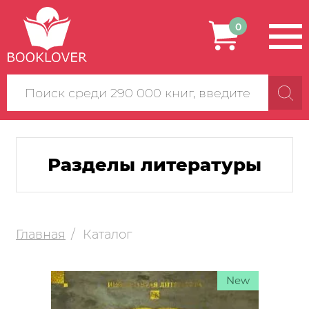
0
Поиск
по
сайту
Разделы литературы
Главная
Каталог
New