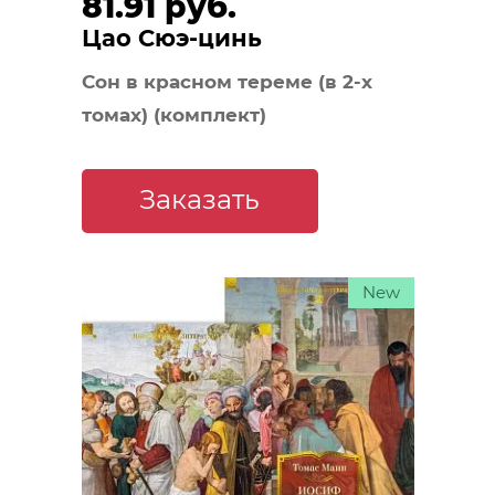
81.91 руб.
Цао Сюэ-цинь
Сон в красном тереме (в 2-х
томах) (комплект)
Заказать
New