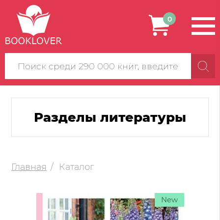
0
Поиск
по
сайту
Разделы литературы
Главная
Каталог
New