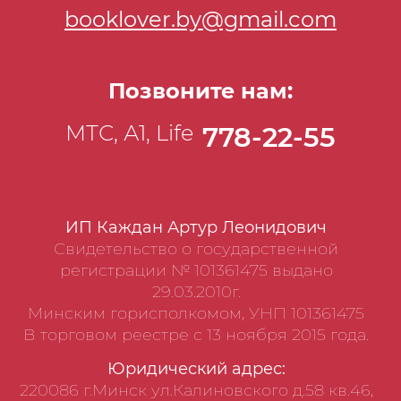
booklover.by@gmail.com
Позвоните нам:
МТС, А1, Life
778-22-55
ИП Каждан Артур Леонидович
Свидетельство о государственной
регистрации № 101361475 выдано
29.03.2010г.
Минским горисполкомом, УНП 101361475
В торговом реестре с 13 ноября 2015 года.
Юридический адрес:
220086 г.Минск ул.Калиновского д.58 кв.46,