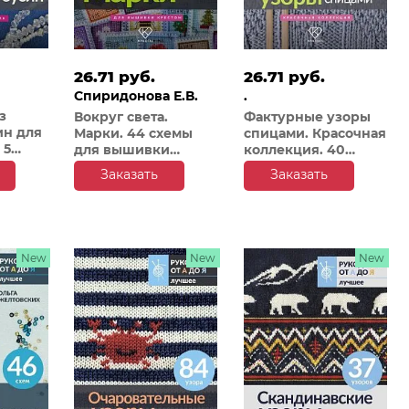
26.71 руб.
26.71 руб.
Спиридонова Е.В.
.
з
Вокруг света.
Фактурные узоры
ин для
Марки. 44 схемы
спицами. Красочная
 5
для вышивки
коллекция. 40
крестом
узоров
Заказать
Заказать
New
New
New