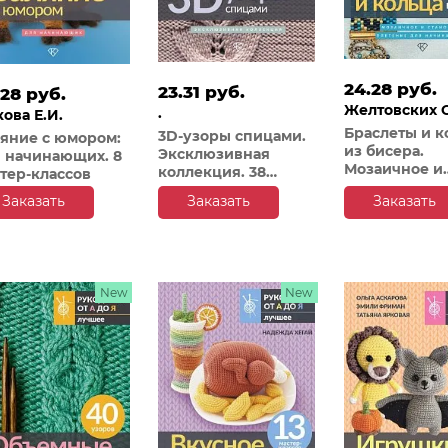
24.28 руб.
23.31 руб.
.28 руб.
Желтовских О
.
ова Е.И.
Браслеты и к
3D-узоры спицами.
яние с юмором:
из бисера.
Эксклюзивная
 начинающих. 8
Мозаичное и
коллекция. 38
тер-классов
станочное пл
узоров
Заказать
Заказать
Заказать
для начинаю
схем
New
New