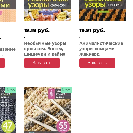
19.18 руб.
19.91 руб.
.
.
Необычные узоры
Анималистические
крючком. Волны,
узоры спицами.
Вязание
шишечки и кайма
Жаккард
Заказать
Заказать
New
New