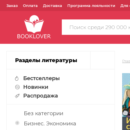
Заказ
Оплата
Доставка
Программа лояльности
Для 
Поиск
по
сайту
Разделы литературы
Гла
Бестселлеры
Новинки
Распродажа
Без категории
Бизнес. Экономика