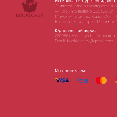
ИП Каждан Артур Леонидович
Свидетельство о государственн
№ 101361475 выдано 29.03.2010г.
Минским горисполкомом, УНП 1
В торговом реестре с 13 ноября 2
Юридический адрес:
220086 г.Минск ул.Калиновского д
Email: booklover.by@gmail.com
Мы принимаем: