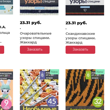
23.31 руб.
23.31 руб.
.А.
.
.
ольца
Очаровательные
Скандинавские
узоры спицами.
узоры спицами.
Жаккард
Жаккард
етение
Заказать
Заказать
щих. 46
New
New