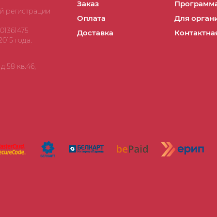
Заказ
Программа
ой регистрации
Оплата
Для орган
01361475
Доставка
Контактна
015 года.
.58 кв.46,