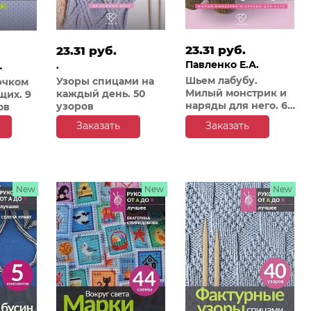
23.31 руб.
23.31 руб.
Павленко Е.А.
.
Шьем лабубу.
Узоры спицами на
ючком
Милый монстрик и
каждый день. 50
щих. 9
наряды для него. 6
узоров
ов
мастер-классов с
Заказать
Заказать
выкройками
New
New
New