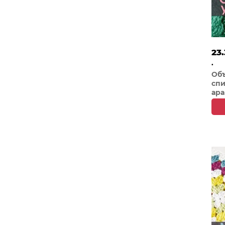
23.
.
Об
спи
ар