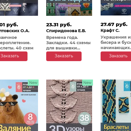
27.67 руб.
01 руб.
23.31 руб.
Крафт С.
товских О.А.
Спиридонова Е.В.
Украшения и
заичное
Времена года.
бисера и бус
ероплетение.
Закладки. 44 схемы
начинающих.
слеты. 40 схем
для вышивки
комплектов
крестом
Заказать
Заказать
Заказать
New
New