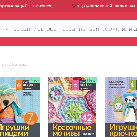
организаций
Контакты
ТЦ Купаловский, павильон 
вная
Каталог
New
New