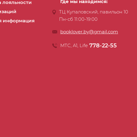
Где мы находимся:
 лояльности
изаций
ТЦ Купаловский, павильон 10
Пн-сб 11:00-19:00
я информация
booklover.by@gmail.com
778-22-55
МТС, А1, Life