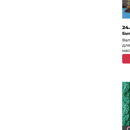
24
Бык
Вал
для
мас