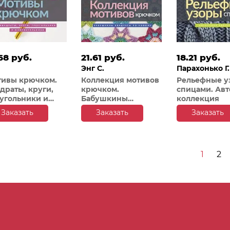
68 руб.
21.61 руб.
18.21 руб.
Энг С.
Парахонько Г.
тивы крючком.
Коллекция мотивов
Рельефные у
драты, круги,
крючком.
спицами. Авт
угольники и
Бабушкины
коллекция
огоугольники
квадраты по-новому
Заказать
Заказать
Заказать
1
2