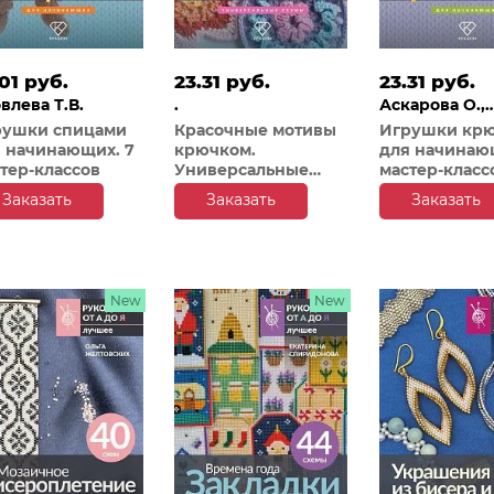
01 руб.
23.31 руб.
23.31 руб.
влева Т.В.
.
Аскарова О.,
Фриман Э.А.,
рушки спицами
Красочные мотивы
Игрушки кр
Ярковая Т.
 начинающих. 7
крючком.
для начинаю
тер-классов
Универсальные
мастер-класс
схемы. 42 мотива
Заказать
Заказать
Заказать
New
New