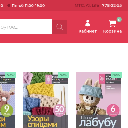
МТС, A1, Life
778-22-55
10
Пн-сб 11:00-19:00
0
Кабинет
Корзина
New
New
New