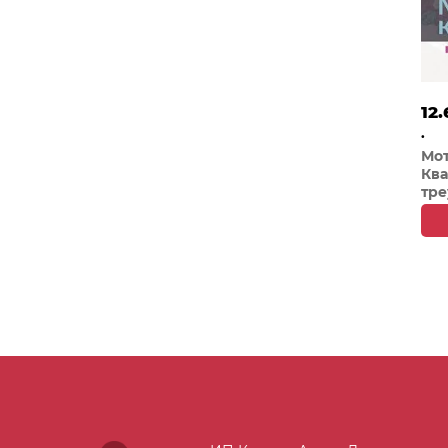
12.
.
Мо
Ква
тре
мн