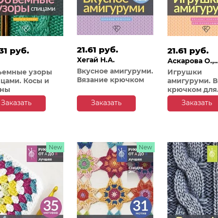
21.61 руб.
31 руб.
21.61 руб.
Хегай Н.А.
Аскарова О.,
Фриман Э.А.,
Вкусное амигуруми.
ъемные узоры
Игрушки
Вязание крючком
Ярковая Т.
цами. Косы и
амигуруми. 
аны
крючком для
начинающих
Заказать
Заказать
Заказать
New
New