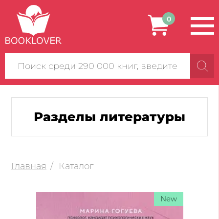
0
Поиск
по
сайту
Разделы литературы
Главная
Каталог
New