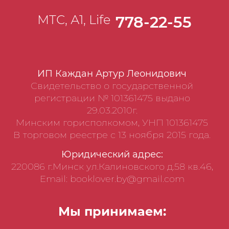
МТС, А1, Life
778-22-55
ИП Каждан Артур Леонидович
Свидетельство о государственной
регистрации № 101361475 выдано
29.03.2010г.
Минским горисполкомом, УНП 101361475
В торговом реестре с 13 ноября 2015 года.
Юридический адрес:
220086 г.Минск ул.Калиновского д.58 кв.46,
Email: booklover.by@gmail.com
Мы принимаем: