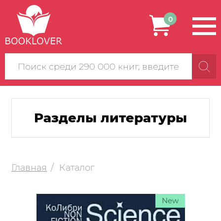
0
Поиск
по
сайту
Разделы литературы
Главная
Каталог
New