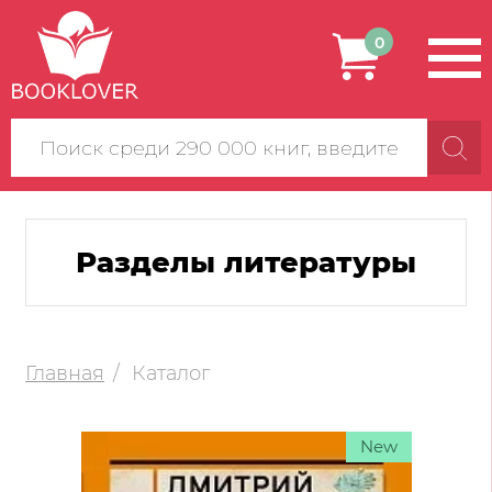
0
Поиск
по
сайту
Разделы литературы
Главная
Каталог
New