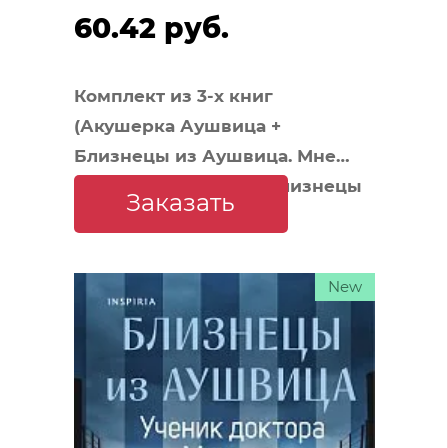
60.42 руб.
Комплект из 3-х книг
(Акушерка Аушвица +
Близнецы из Аушвица. Мне
приснилась война + Близнецы
Заказать
из Аушвица. Ученик доктора
Менгеле)
New