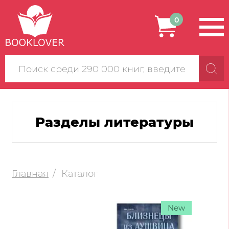
0
Поиск
по
сайту
Разделы литературы
Главная
Каталог
New