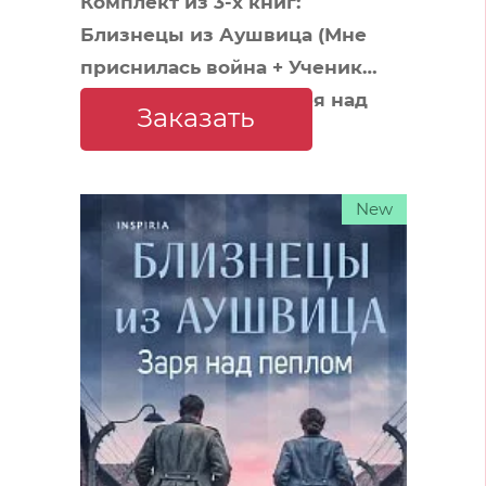
Комплект из 3-х книг:
Близнецы из Аушвица (Мне
приснилась война + Ученик
доктора Менгеле + Заря над
Заказать
пеплом)
New