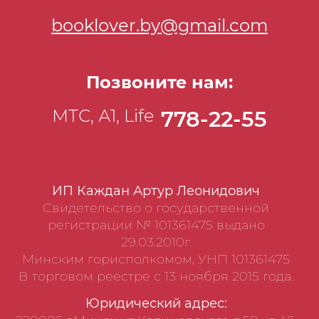
booklover.by@gmail.com
Позвоните нам:
МТС, А1, Life
778-22-55
ИП Каждан Артур Леонидович
Свидетельство о государственной
регистрации № 101361475 выдано
29.03.2010г.
Минским горисполкомом, УНП 101361475
В торговом реестре с 13 ноября 2015 года.
Юридический адрес: