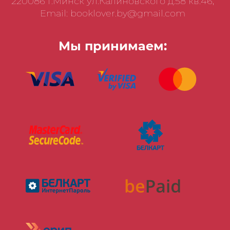
220086 г.Минск ул.Калиновского д.58 кв.46,
Email: booklover.by@gmail.com
Мы принимаем: