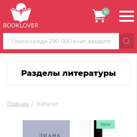
0
Поиск
по
сайту
Разделы литературы
Главная
Каталог
New