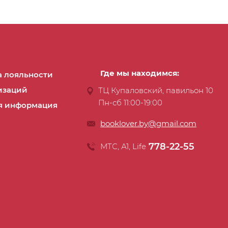
остойный результат сложно, тут вам
но нужно экспертное мнение человека,
обрал воедино базу, подробный разбор
ария, приемы и техники, основы работы с
ми, схемы окрашивания и свой многолетний
росе. Все эти моменты вы откроете для себя
Где мы находимся:
 лояльности
 книги Евгении Бочаровой, которая с самых
изаций
ТЦ Купаловский, павильон 10
т вас творить дивные украшения для тортов
Пн-сб 11:00-19:00
я информация
т, как создать цветочное настроение
азднику. В книге вы найдете пошаговые
booklover.by@gmail.com
 для создания сахарных цветов, рецепты
778-22-55
МТС, А1, Life
особы сборки сложных конструкций тортов, а
урные схемы цветов для того, чтобы вы
чинить свой собственный цветочный шедевр.