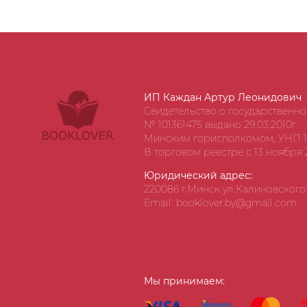
ИП Каждан Артур Леонидович
Свидетельство о государственн
№ 101361475 выдано 29.03.2010г.
Минским горисполкомом, УНП 1
В торговом реестре с 13 ноября 2
Юридический адрес:
220086 г.Минск ул.Калиновского д
Email: booklover.by@gmail.com
Мы принимаем: