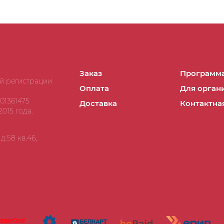
получить д
обязатель
который с
инструмент
красителя
опыт в воп
Заказ
Программа
в дебютной
ой регистрации
Оплата
Для орган
азов научи
01361475
Доставка
Контактна
и расскаже
015 года.
вашему пр
инструкции
.58 кв.46,
тортов, сп
также конт
смогли со