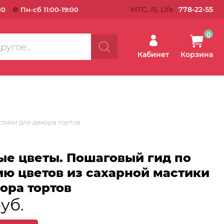
МТС, A1, Life
778-22-55
10
Пн-сб 11:00-19:00
0
Кабинет
Корзина
тики для декора тортов
ые цветы. Пошаговый гид по
ию цветов из сахарной мастики
ора тортов
руб.