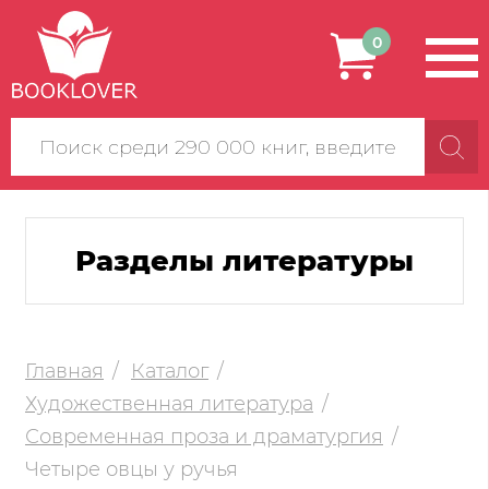
0
Поиск
по
сайту
Разделы литературы
Главная
Каталог
Художественная литература
Современная проза и драматургия
Четыре овцы у ручья