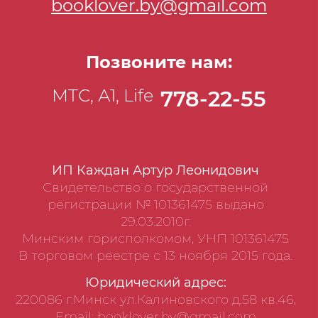
booklover.by@gmail.com
уцелеть смогла лишь та овца, что помнила
об осторожности. А всем известно, что как
раз это — самое сложное.
Позвоните нам:
МТС, А1, Life
778-22-55
ИП Каждан Артур Леонидович
Свидетельство о государственной
регистрации № 101361475 выдано
29.03.2010г.
Минским горисполкомом, УНП 101361475
В торговом реестре с 13 ноября 2015 года.
Юридический адрес:
220086 г.Минск ул.Калиновского д.58 кв.46,
Email: booklover.by@gmail.com