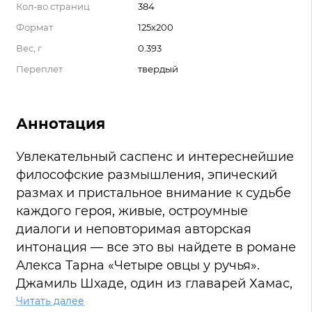
Кол-во страниц
384
Формат
125х200
Вес, г
0.393
Переплет
твердый
Аннотация
Увлекательный саспенс и интереснейшие
философские размышления, эпический
размах и пристальное внимание к судьбе
каждого героя, живые, остроумные
диалоги и неповторимая авторская
интонация — все это вы найдете в романе
Алекса Тарна «Четыре овцы у ручья».
Джамиль Шхаде, один из главарей Хамас,
умен, коварен и безжалостен. Кэптэн
Читать далее