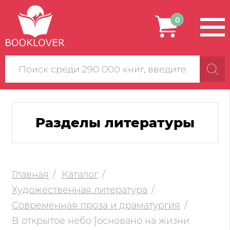
0
Поиск
по
сайту
Разделы литературы
Главная
Каталог
Художественная литература
Современная проза и драматургия
В открытое небо [основано на жизни