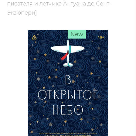
писателя и летчика Антуана де Сент-
Экзюпери]
New