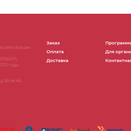
Заказ
Программа
ой регистрации
Оплата
Для орган
01361475
Доставка
Контактна
015 года.
.58 кв.46,