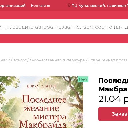
организаций
Контакты
ТЦ Купаловский, павильон 
вная
Каталог
Художественная литература
Современная проза
Послед
New
Макбра
21.04 
Заказ