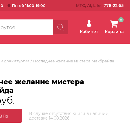
МТС, A1, Life
778-22-55
10
Пн-сб 11:00-19:00
0
Кабинет
Корзина
 и драматургия
Последнее желание мистера Макбрайда
нее желание мистера
йда
руб.
В случае отсутствия книги в наличии,
ать
доставка 14.08.2026