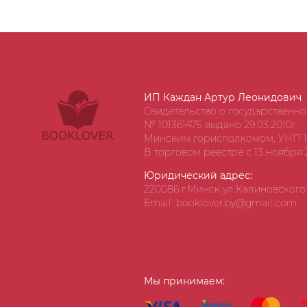
ИП Каждан Артур Леонидович
Свидетельство о государственн
№ 101361475 выдано 29.03.2010г.
Минским горисполкомом, УНП 1
В торговом реестре с 13 ноября 2
Юридический адрес:
220086 г.Минск ул.Калиновского д
Email: booklover.by@gmail.com
Мы принимаем: