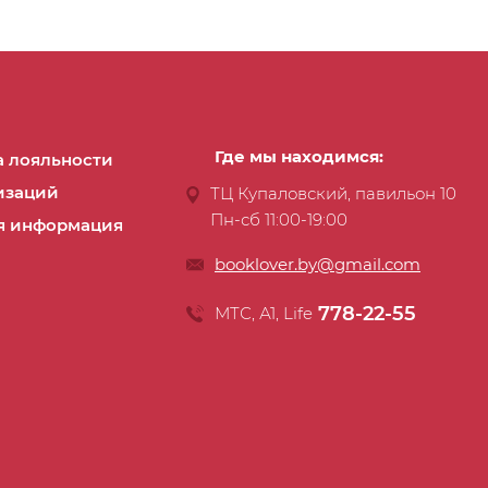
Где мы находимся:
 лояльности
изаций
ТЦ Купаловский, павильон 10
Пн-сб 11:00-19:00
я информация
booklover.by@gmail.com
778-22-55
МТС, А1, Life