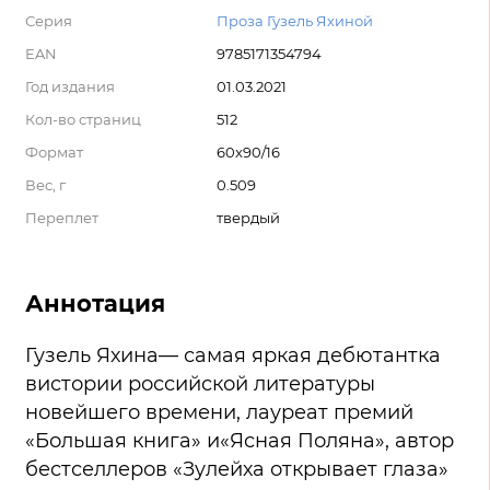
Серия
Проза Гузель Яхиной
EAN
9785171354794
Год издания
01.03.2021
Кол-во страниц
512
Формат
60x90/16
Вес, г
0.509
Переплет
твердый
Аннотация
Гузель Яхина— самая яркая дебютантка
вистории российской литературы
новейшего времени, лауреат премий
«Большая книга» и«Ясная Поляна», автор
бестселлеров «Зулейха открывает глаза»