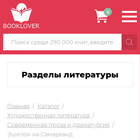
0
Поиск
по
сайту
Разделы литературы
Главная
Каталог
Художественная литература
Современная проза и драматургия
Эшелон на Самарканд