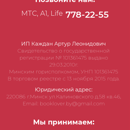
МТС, А1, Life
778-22-55
ИП Каждан Артур Леонидович
Свидетельство о государственной
регистрации № 101361475 выдано
29.03.2010г.
Минским горисполкомом, УНП 101361475
В торговом реестре с 13 ноября 2015 года.
Юридический адрес:
220086 г.Минск ул.Калиновского д.58 кв.46,
Email: booklover.by@gmail.com
Мы принимаем: