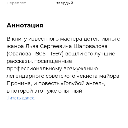
Переплет
твердый
Аннотация
В книгу известного мастера детективного
жанра Льва Сергеевича Шаповалова
(Овалова; 1905—1997) вошли его лучшие
рассказы, посвященные
профессиональному возмужанию
легендарного советского чекиста майора
Пронина, и повесть «Голубой ангел»,
в которой этот уже опытный
контрразведчик не без изящества
Читать далее
распутывает шпионский клубок
в предвоенной Москве. Также
представлена приключенческая повесть