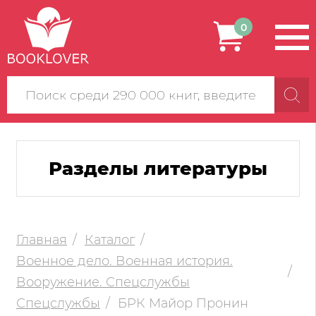
0
Поиск
по
сайту
Разделы литературы
Главная
Каталог
Военное дело. Военная история.
Вооружение. Спецслужбы
Спецслужбы
БРК Майор Пронин