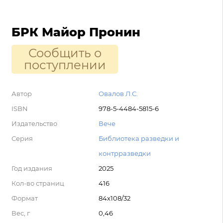
БРК Майор Пронин
Сообщить о
поступлении
Автор
Овалов Л.С.
ISBN
978-5-4484-5815-6
Издательство
Вече
Серия
Библиотека разведки и
контрразведки
Год издания
2025
Кол-во страниц
416
Формат
84х108/32
Вес, г
0,46