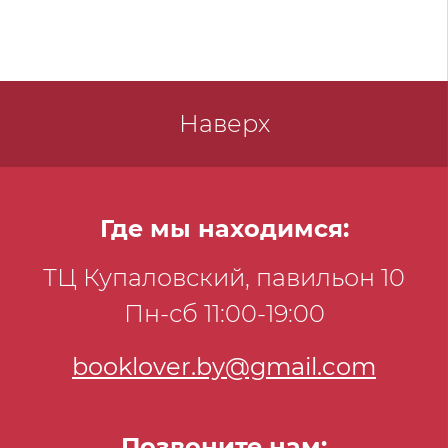
«Букет алых роз» о судьбе молодого
парня Павла Анохина, в военные годы
угнанного в Германию, в 1945 году
бежавшего на Запад и завербованного
американской разведкой.
Наверх
Где мы находимся:
ТЦ Купаловский, павильон 10
Пн-сб 11:00-19:00
booklover.by@gmail.com
Позвоните нам: