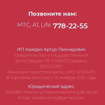
Позвоните нам:
МТС, А1, Life
778-22-55
ИП Каждан Артур Леонидович
Свидетельство о государственной
регистрации № 101361475 выдано
29.03.2010г.
Минским горисполкомом, УНП 101361475
В торговом реестре с 13 ноября 2015 года.
Юридический адрес:
220086 г.Минск ул.Калиновского д.58 кв.46,
Email: booklover.by@gmail.com