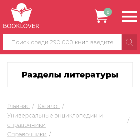
0
Поиск
по
сайту
Разделы литературы
Главная
Каталог
Универсальные энциклопедии и
справочники
Справочники