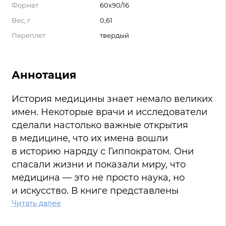
Формат
60х90/16
Вес, г
0,61
Переплет
твердый
Аннотация
История медицины знает немало великих
имен. Некоторые врачи и исследователи
сделали настолько важные открытия
в медицине, что их имена вошли
в историю наряду с Гиппократом. Они
спасали жизни и показали миру, что
медицина — это не просто наука, но
и искусство. В книге представлены
жизнеописания выдающихся врачей
Читать далее
и подвижников медицины прошлого