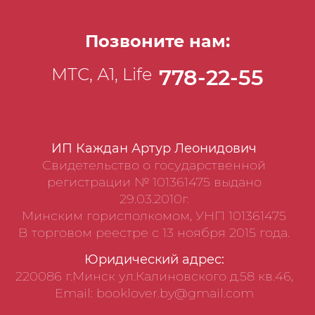
Парфенон Афины Паллады... О ста самых
известных сакральных местах Древнего
мира рассказывает очередная книга
Позвоните нам:
серии.
МТС, А1, Life
778-22-55
ИП Каждан Артур Леонидович
Свидетельство о государственной
регистрации № 101361475 выдано
29.03.2010г.
Минским горисполкомом, УНП 101361475
В торговом реестре с 13 ноября 2015 года.
Юридический адрес:
220086 г.Минск ул.Калиновского д.58 кв.46,
Email: booklover.by@gmail.com