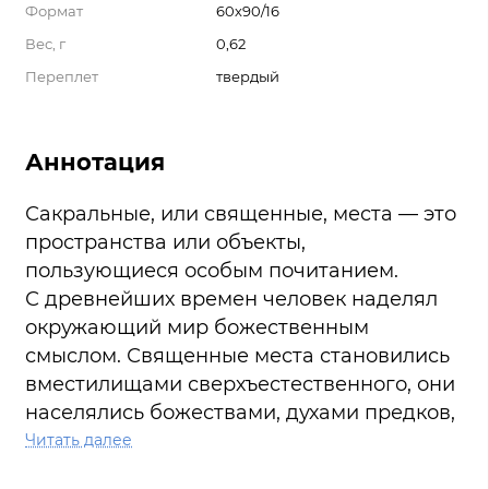
Формат
60х90/16
Вес, г
0,62
Переплет
твердый
Аннотация
Сакральные, или священные, места — это
пространства или объекты,
пользующиеся особым почитанием.
С древнейших времен человек наделял
окружающий мир божественным
смыслом. Священные места становились
вместилищами сверхъестественного, они
населялись божествами, духами предков,
становились храмовыми центрами.
Читать далее
Сакральные места играли ключевую роль