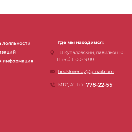
Где мы находимся:
 лояльности
изаций
ТЦ Купаловский, павильон 10
Пн-сб 11:00-19:00
я информация
booklover.by@gmail.com
778-22-55
МТС, А1, Life