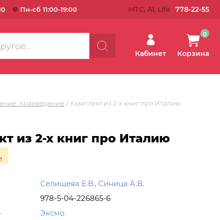
МТС, A1, Life
778-22-55
10
Пн-сб 11:00-19:00
0
Кабинет
Корзина
ение. Краеведение
Комплект из 2-х книг про Италию
т из 2-х книг про Италию
о
и
Селищева Е.В., Синица А.В.
978-5-04-226865-6
о
Эксмо