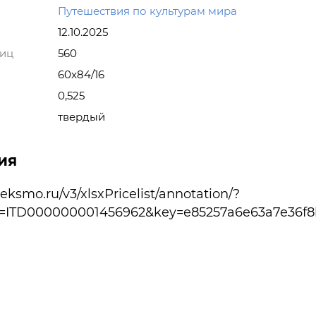
Путешествия по культурам мира
12.10.2025
ниц
560
60x84/16
0,525
твердый
ия
3.eksmo.ru/v3/xlsxPricelist/annotation/?
TD000000001456962&key=e85257a6e63a7e36f8b