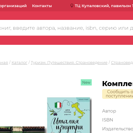
организаций
Контакты
ТЦ Купаловский, павильон 
вная
Каталог
Туризм. Путешествия. Страноведение
Страновед
Комплек
New
Сообщить 
поступлени
Автор
ISBN
Издательств