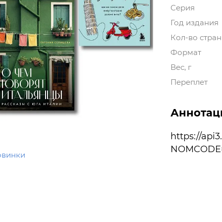
Серия
Год издания
Кол-во стра
Формат
Вес, г
Переплет
Аннотац
https://api
NOMCODE=I
овинки