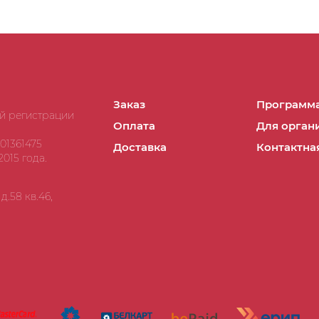
Заказ
Программа
ой регистрации
Оплата
Для орган
01361475
Доставка
Контактна
015 года.
.58 кв.46,