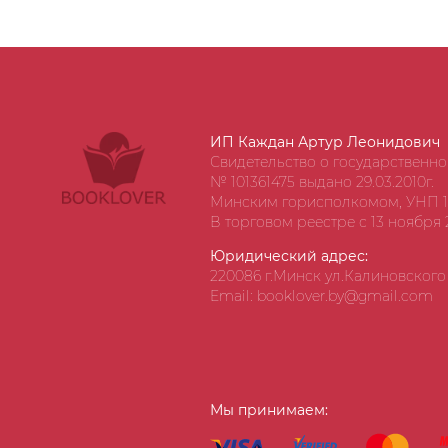
ИП Каждан Артур Леонидович
Свидетельство о государственн
№ 101361475 выдано 29.03.2010г.
Минским горисполкомом, УНП 1
В торговом реестре с 13 ноября 2
Юридический адрес:
220086 г.Минск ул.Калиновского д
Email: booklover.by@gmail.com
Мы принимаем: