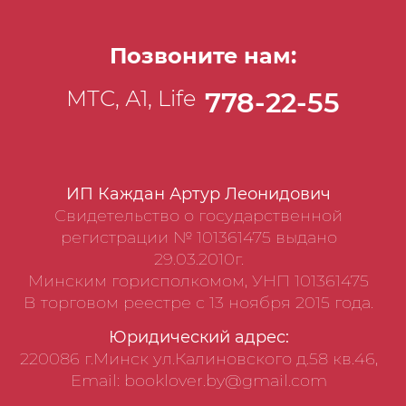
Позвоните нам:
МТС, А1, Life
778-22-55
ИП Каждан Артур Леонидович
Свидетельство о государственной
регистрации № 101361475 выдано
29.03.2010г.
Минским горисполкомом, УНП 101361475
В торговом реестре с 13 ноября 2015 года.
Юридический адрес:
220086 г.Минск ул.Калиновского д.58 кв.46,
Email: booklover.by@gmail.com