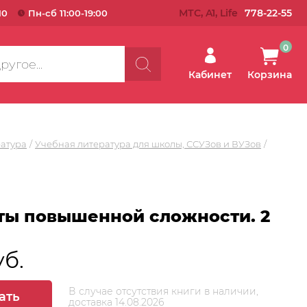
МТС, A1, Life
778-22-55
10
Пн-сб 11:00-19:00
0
Кабинет
Корзина
ратура
Учебная литература для школы, ССУЗов и ВУЗов
ты повышенной сложности. 2
уб.
В случае отсутствия книги в наличии,
ать
доставка 14.08.2026