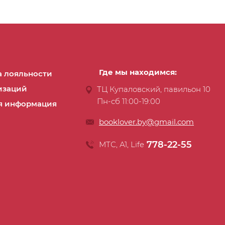
Где мы находимся:
 лояльности
изаций
ТЦ Купаловский, павильон 10
Пн-сб 11:00-19:00
я информация
booklover.by@gmail.com
778-22-55
МТС, А1, Life