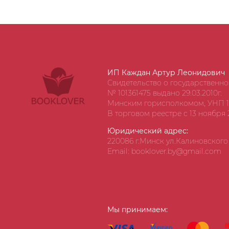
ИП Каждан Артур Леонидович
Свидетельство о государственн
№ 101361475 выдано 29.03.2010г.
Минским горисполкомом, УНП 1
В торговом реестре с 13 ноября 2
Юридический адрес:
220086 г.Минск ул.Калиновского д
Email: booklover.by@gmail.com
Мы принимаем: