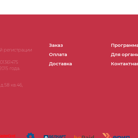
Заказ
Программа
ой регистрации
Оплата
Для орган
01361475
Доставка
Контактна
015 года.
.58 кв.46,