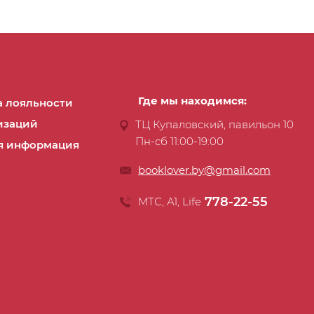
Где мы находимся:
 лояльности
изаций
ТЦ Купаловский, павильон 10
Пн-сб 11:00-19:00
я информация
booklover.by@gmail.com
778-22-55
МТС, А1, Life