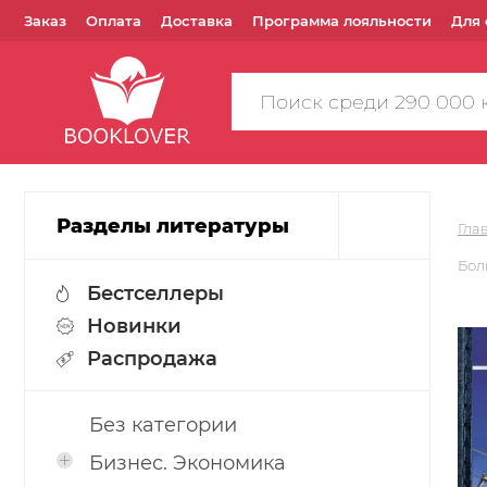
Заказ
Оплата
Доставка
Программа лояльности
Для 
Поиск
по
сайту
Разделы литературы
Гла
Бол
Бестселлеры
Новинки
Распродажа
Без категории
Бизнес. Экономика