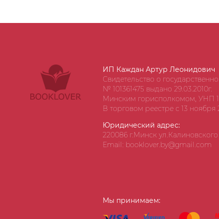
ИП Каждан Артур Леонидович
Свидетельство о государственн
№ 101361475 выдано 29.03.2010г.
Минским горисполкомом, УНП 1
В торговом реестре с 13 ноября 2
Юридический адрес:
220086 г.Минск ул.Калиновского д
Email: booklover.by@gmail.com
Мы принимаем: