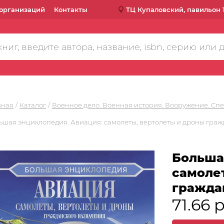
организаций
Контакты
ТЦ Купаловский, павильон 
вная
Каталог
Военное дело. Военная история. Вооружение. Сп
ьшая энциклопедия. Авиация: самолеты, вертолеты и дроны гра
Больша
самоле
гражда
71.66 