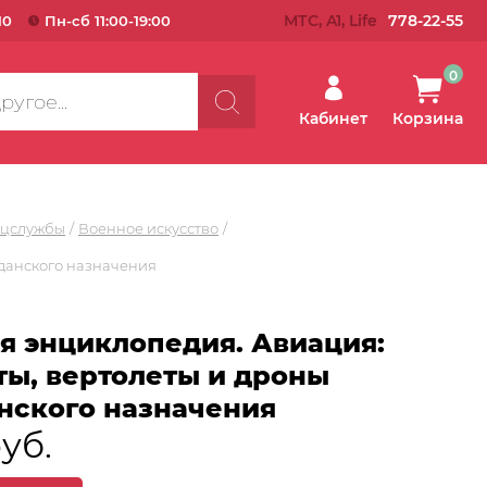
МТС, A1, Life
778-22-55
10
Пн-сб 11:00-19:00
0
Кабинет
Корзина
ецслужбы
Военное искусство
жданского назначения
я энциклопедия. Авиация:
ты, вертолеты и дроны
нского назначения
руб.