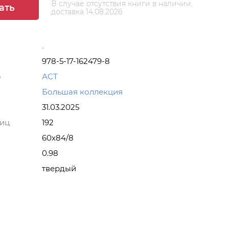
В случае отсутствия книги в наличии,
ать
доставка 14.08.2026
.
978-5-17-162479-8
о
АСТ
Большая коллекция
31.03.2025
ниц
192
60x84/8
0.98
твердый