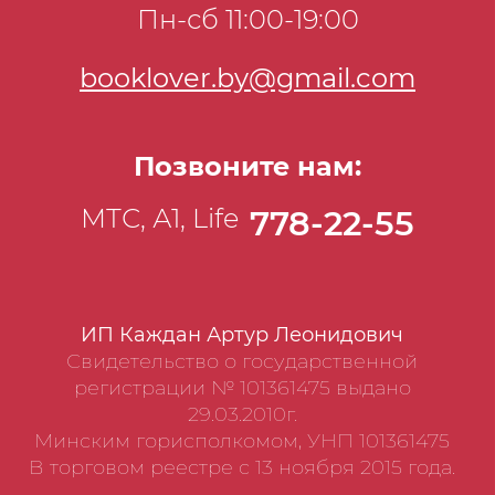
Пн-сб 11:00-19:00
booklover.by@gmail.com
Позвоните нам:
МТС, А1, Life
778-22-55
ИП Каждан Артур Леонидович
Свидетельство о государственной
регистрации № 101361475 выдано
29.03.2010г.
Минским горисполкомом, УНП 101361475
В торговом реестре с 13 ноября 2015 года.