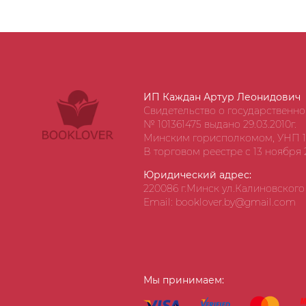
ИП Каждан Артур Леонидович
Свидетельство о государственн
№ 101361475 выдано 29.03.2010г.
Минским горисполкомом, УНП 1
В торговом реестре с 13 ноября 2
Юридический адрес:
220086 г.Минск ул.Калиновского д
Email: booklover.by@gmail.com
Мы принимаем: