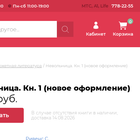
МТС, A1, Life
778-22-55
10
Пн-сб 11:00-19:00
0
Кабинет
Корзина
южетная литература
Невольница. Кн. 1 (новое оформление)
ица. Кн. 1 (новое оформление)
руб.
В случае отсутствия книги в наличии,
ать
доставка 14.08.2026
Ривенс С.