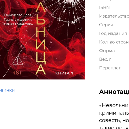
ISBN
Издательств
Серия
Год издания
Кол-во стра
Формат
Вес, г
Переплет
овинки
Аннотац
«Невольниц
криминальн
совесть, н
такие дев