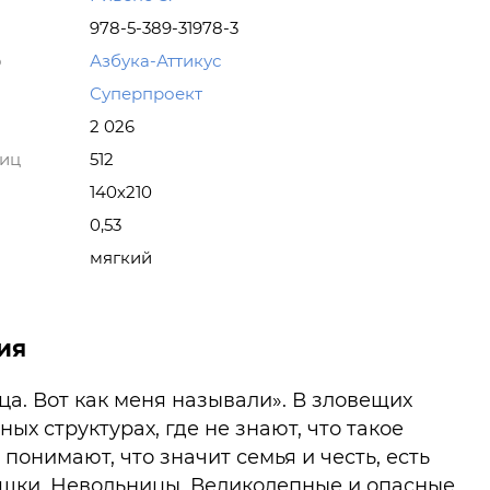
978-5-389-31978-3
о
Азбука-Аттикус
Суперпроект
2 026
ниц
512
140х210
0,53
мягкий
ия
а. Вот как меня называли». В зловещих
ых структурах, где не знают, что такое
о понимают, что значит семья и честь, есть
ушки. Невольницы. Великолепные и опасные.