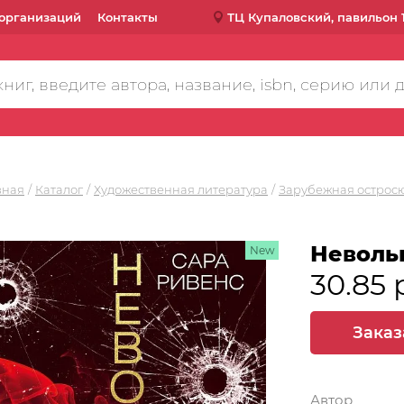
организаций
Контакты
ТЦ Купаловский, павильон 
вная
Каталог
Художественная литература
Зарубежная острос
Невольн
New
30.85 
Заказ
Автор