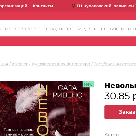
организаций
Контакты
ТЦ Купаловский, павильон 
вная
Каталог
Художественная литература
Зарубежная острос
Невольн
New
30.85 
Заказ
Автор