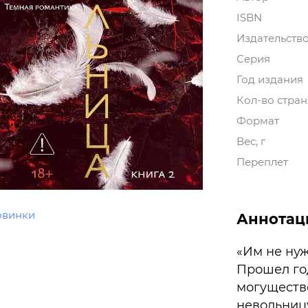
ISBN
Издательств
Серия
Год издания
Кол-во стра
Формат
Вес, г
Переплет
овинки
Аннотац
«Им не нуж
Прошел год
могуществ
невольницу