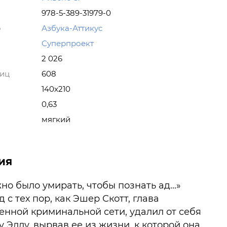
978-5-389-31979-0
о
Азбука-Аттикус
Суперпроект
2 026
ниц
608
140х210
0,63
мягкий
ия
но было умирать, чтобы познать ад...»
 с тех пор, как Эшер Скотт, глава
енной криминальной сети, удалил от себя
 Эллу, вырвав ее из жизни, к которой она,