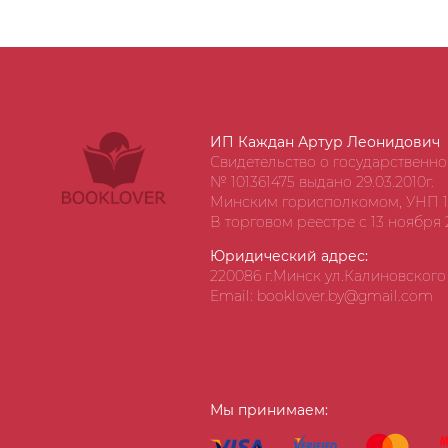
ИП Каждан Артур Леонидович
Свидетельство о государственн
№ 101361475 выдано 29.03.2010г.
Минским горисполкомом, УНП 1
В торговом реестре с 13 ноября 2
Юридический адрес:
220086 г.Минск ул.Калиновского д
Email: booklover.by@gmail.com
Мы принимаем: