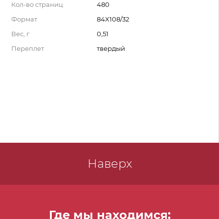
Кол-во страниц
480
Формат
84X108/32
Вес, г
0,51
Переплет
твердый
Наверх
Где мы находимся: