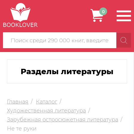
0
Поиск
по
сайту
Разделы литературы
Главная
Каталог
Художественная литература
Зарубежная остросюжетная литература
Не те руки