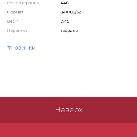
Кол-во страниц
448
Формат
84X108/32
Вес, г
0,45
Переплет
твердый
#новинки
Наверх