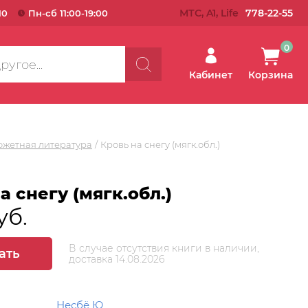
МТС, A1, Life
778-22-55
10
Пн-сб 11:00-19:00
0
Кабинет
Корзина
южетная литература
Кровь на снегу (мягк.обл.)
а снегу (мягк.обл.)
уб.
В случае отсутствия книги в наличии,
ать
доставка 14.08.2026
Несбё Ю