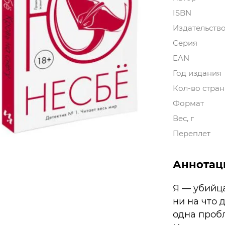
ISBN
Издательств
Серия
EAN
Год издания
Кол-во стра
Формат
Вес, г
Переплет
Аннотац
Я — убийца
ни на что 
одна пробл