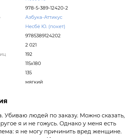
978-5-389-12420-2
о
Азбука-Аттикус
Несбё Ю. (покет)
9785389124202
2 021
ниц
192
115х180
135
мягкий
ия
. Убиваю людей по заказу. Можно сказать,
другое я и не гожусь. Однако у меня есть
ема: я не могу причинить вред женщине.