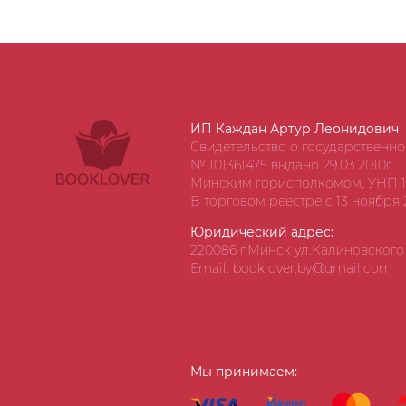
ИП Каждан Артур Леонидович
Свидетельство о государственн
№ 101361475 выдано 29.03.2010г.
Минским горисполкомом, УНП 1
В торговом реестре с 13 ноября 2
Юридический адрес:
220086 г.Минск ул.Калиновского д
Email: booklover.by@gmail.com
Мы принимаем: