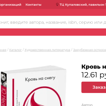
организаций
Контакты
ТЦ Купаловский, павильон 
вная
Каталог
Художественная литература
Зарубежная острос
Кровь н
12.61 р
Заказ
Автор