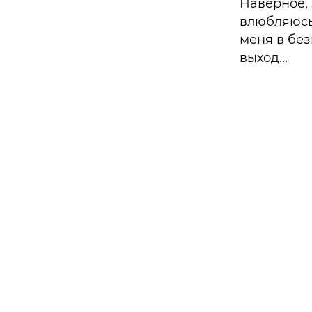
Наверное, 
влюбляюсь.
меня в без
выход...