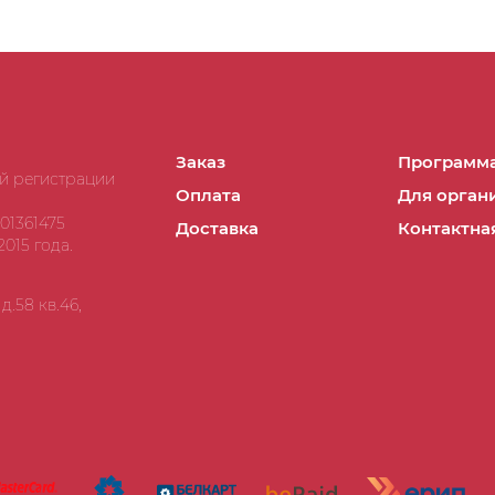
Заказ
Программа
ой регистрации
Оплата
Для орган
01361475
Доставка
Контактна
015 года.
.58 кв.46,