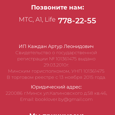
Позвоните нам:
МТС, А1, Life
778-22-55
ИП Каждан Артур Леонидович
Свидетельство о государственной
регистрации № 101361475 выдано
29.03.2010г.
Минским горисполкомом, УНП 101361475
В торговом реестре с 13 ноября 2015 года.
Юридический адрес:
220086 г.Минск ул.Калиновского д.58 кв.46,
Email: booklover.by@gmail.com