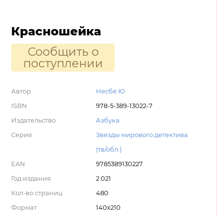
Красношейка
Сообщить о
поступлении
Автор
Несбё Ю
ISBN
978-5-389-13022-7
Издательство
Азбука
Серия
Звезды мирового детектива
(тв/обл.)
EAN
9785389130227
Год издания
2 021
Кол-во страниц
480
Формат
140х210