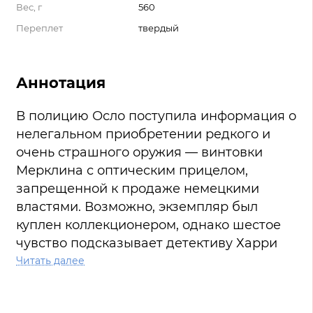
Вес, г
560
Переплет
твердый
Аннотация
В полицию Осло поступила информация о
нелегальном приобретении редкого и
очень страшного оружия — винтовки
Мерклина с оптическим прицелом,
запрещенной к продаже немецкими
властями. Возможно, экземпляр был
куплен коллекционером, однако шестое
чувство подсказывает детективу Харри
Холе: покупателя нужно найти как можно
Читать далее
скорее. Поиски приводят к событиям
Второй мировой, когда Норвегии