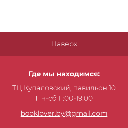
пришлось выбирать между двумя
угрозами XX века: красной и коричневой
чумой. Однако расследование заходит в
тупик, а в деле появляется все больше
трупов...
Наверх
Где мы находимся:
ТЦ Купаловский, павильон 10
Пн-сб 11:00-19:00
booklover.by@gmail.com