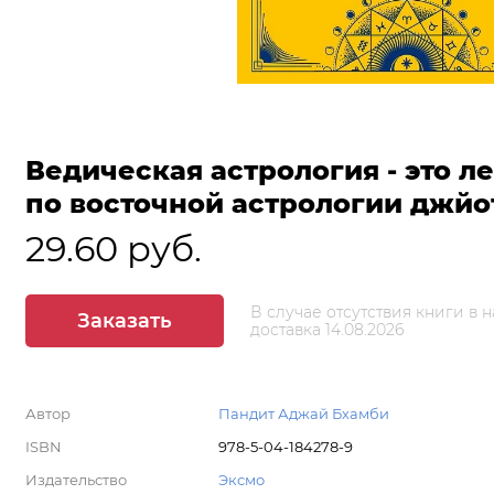
Ведическая астрология - это л
по восточной астрологии джй
29.60 руб.
В случае отсутствия книги в 
Заказать
доставка 14.08.2026
Автор
Пандит Аджай Бхамби
ISBN
978-5-04-184278-9
Издательство
Эксмо