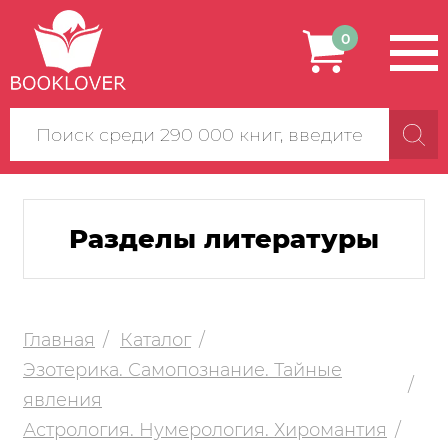
0
Поиск
по
сайту
Разделы литературы
Главная
Каталог
Эзотерика. Самопознание. Тайные
явления
Астрология. Нумерология. Хиромантия