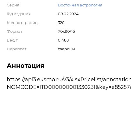
Серия
Восточная астрология
Год издания
08.02.2024
Кол-во страниц
320
Формат
70x90/16
Вес, г
0.488
Переплет
твердый
Аннотация
https://api3.eksmo.ru/v3/xlsxPricelist/annotatio
NOMCODE=ITD000000001330231&key=e85257a6