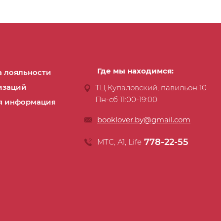
Где мы находимся:
 лояльности
изаций
ТЦ Купаловский, павильон 10
Пн-сб 11:00-19:00
я информация
booklover.by@gmail.com
778-22-55
МТС, А1, Life