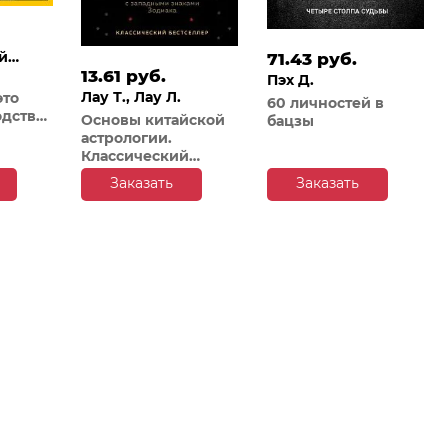
й
71.43 руб.
13.61 руб.
Пэх Д.
Лау Т., Лау Л.
это
60 личностей в
одство
Основы китайской
бацзы
астрологии.
Классический
бестселлер
Заказать
Заказать