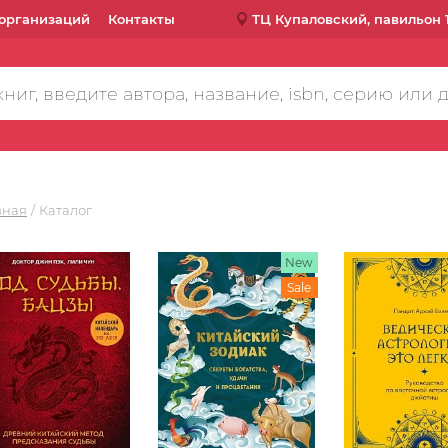
организаций
Контакты
ТЦ Купаловский, павильон 
вная
Каталог
New
Sale