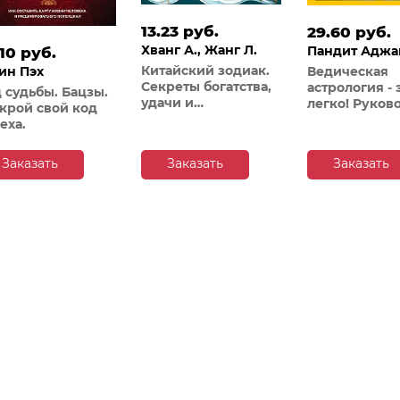
13.23 руб.
29.60 руб.
Хванг А., Жанг Л.
Пандит Аджа
10 руб.
Бхамби
Китайский зодиак.
Ведическая
ин Пэх
Секреты богатства,
астрология - 
 судьбы. Бацзы.
удачи и
легко! Руков
крой свой код
процветания
по восточной
еха.
астрологии
джйотиш
Заказать
Заказать
Заказать