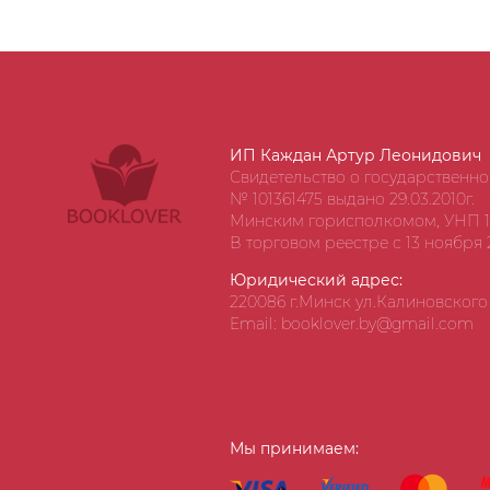
ИП Каждан Артур Леонидович
Свидетельство о государственн
№ 101361475 выдано 29.03.2010г.
Минским горисполкомом, УНП 1
В торговом реестре с 13 ноября 2
Юридический адрес:
220086 г.Минск ул.Калиновского д
Email: booklover.by@gmail.com
Мы принимаем: