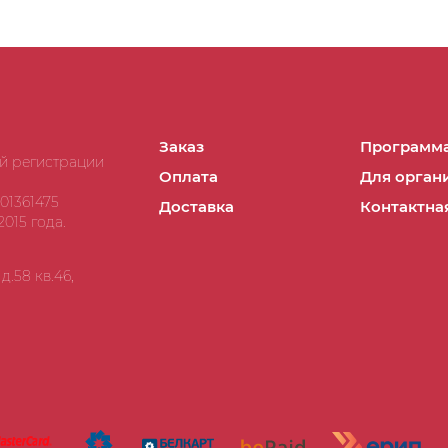
Заказ
Программа
ой регистрации
Оплата
Для орган
01361475
Доставка
Контактна
015 года.
.58 кв.46,