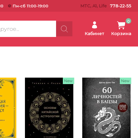
МТС, A1, Life
778-22-55
10
Пн-сб 11:00-19:00
0
Кабинет
Корзина
New
New